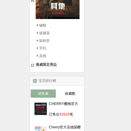
键帽
拔键器
鼠标垫
手托
其他
漫威限定周边
宝贝排行榜
销售量
收藏数
CHERRY樱桃官方
旗舰店LOL守望先锋
￥
39.00
游戏鼠标垫加长桌垫
已售出
42626
笔
粗细面锁边
Cherry官方店德国樱