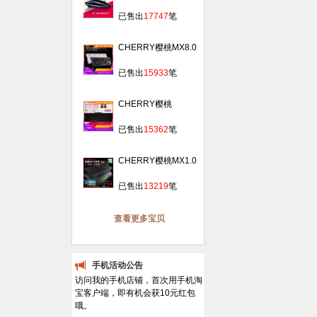
桃0300战帝笔记本
￥
99.00
发光USB有线游戏办
已售出
17747
笔
公鼠标
CHERRY樱桃MX8.0
背光RGB侧刻 87键
￥
1519.00
合金游戏机械键盘黑
已售出
15933
笔
轴青轴红轴
CHERRY樱桃
MX2.0C游戏机械键
￥
389.00
盘黑轴青轴茶轴红轴
已售出
15362
笔
g80-3802高键帽
CHERRY樱桃MX1.0
背光发光吃鸡游戏机
￥
409.00
械键盘黑轴青轴红轴
已售出
13219
笔
108/87键
查看更多宝贝
手机活动公告
访问我的手机店铺，首次用手机淘
宝客户端，即有机会获10元红包
哦。