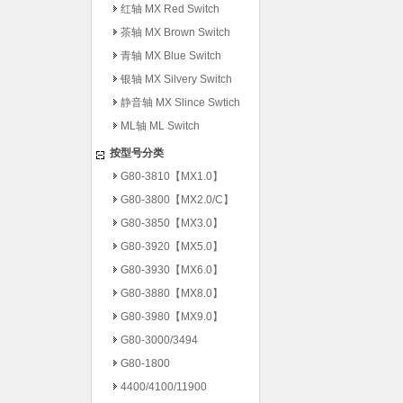
红轴 MX Red Switch
茶轴 MX Brown Switch
青轴 MX Blue Switch
银轴 MX Silvery Switch
静音轴 MX Slince Swtich
ML轴 ML Switch
按型号分类
G80-3810【MX1.0】
G80-3800【MX2.0/C】
G80-3850【MX3.0】
G80-3920【MX5.0】
G80-3930【MX6.0】
G80-3880【MX8.0】
G80-3980【MX9.0】
G80-3000/3494
G80-1800
4400/4100/11900