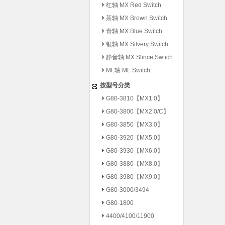
红轴 MX Red Switch
茶轴 MX Brown Switch
青轴 MX Blue Switch
银轴 MX Silvery Switch
静音轴 MX Slince Swtich
ML轴 ML Switch
按型号分类
G80-3810【MX1.0】
G80-3800【MX2.0/C】
G80-3850【MX3.0】
G80-3920【MX5.0】
G80-3930【MX6.0】
G80-3880【MX8.0】
G80-3980【MX9.0】
G80-3000/3494
G80-1800
4400/4100/11900