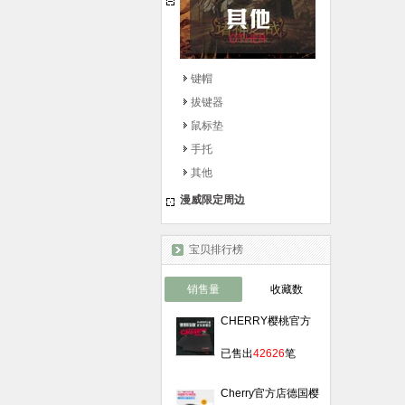
键帽
拔键器
鼠标垫
手托
其他
漫威限定周边
宝贝排行榜
销售量
收藏数
CHERRY樱桃官方
旗舰店LOL守望先锋
￥
39.00
游戏鼠标垫加长桌垫
已售出
42626
笔
粗细面锁边
Cherry官方店德国樱