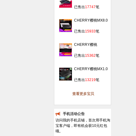
桃0300战帝笔记本
￥
99.00
发光USB有线游戏办
已售出
17747
笔
公鼠标
CHERRY樱桃MX8.0
背光RGB侧刻 87键
￥
1519.00
合金游戏机械键盘黑
已售出
15933
笔
轴青轴红轴
CHERRY樱桃
MX2.0C游戏机械键
￥
389.00
盘黑轴青轴茶轴红轴
已售出
15362
笔
g80-3802高键帽
CHERRY樱桃MX1.0
背光发光吃鸡游戏机
￥
409.00
械键盘黑轴青轴红轴
已售出
13219
笔
108/87键
查看更多宝贝
手机活动公告
访问我的手机店铺，首次用手机淘
宝客户端，即有机会获10元红包
哦。