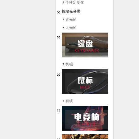
个性定制化
按发光分类
背光的
无光的
机械
有线