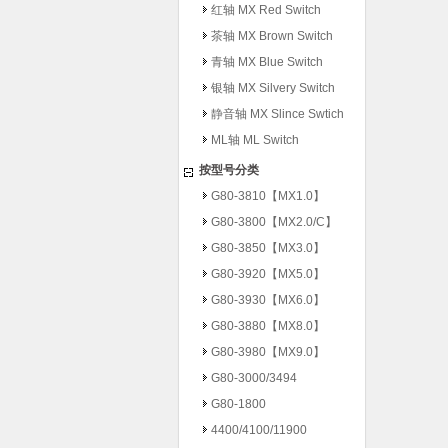
红轴 MX Red Switch
茶轴 MX Brown Switch
青轴 MX Blue Switch
银轴 MX Silvery Switch
静音轴 MX Slince Swtich
ML轴 ML Switch
按型号分类
G80-3810【MX1.0】
G80-3800【MX2.0/C】
G80-3850【MX3.0】
G80-3920【MX5.0】
G80-3930【MX6.0】
G80-3880【MX8.0】
G80-3980【MX9.0】
G80-3000/3494
G80-1800
4400/4100/11900