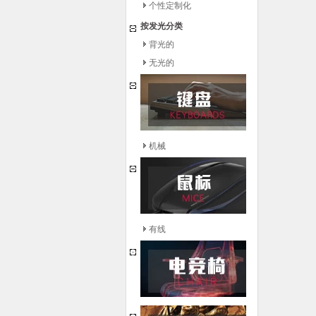
个性定制化
按发光分类
背光的
无光的
机械
有线