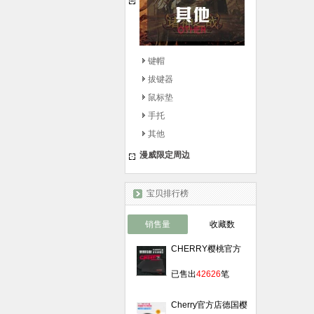
键帽
拔键器
鼠标垫
手托
其他
漫威限定周边
宝贝排行榜
销售量
收藏数
CHERRY樱桃官方
旗舰店LOL守望先锋
￥
39.00
游戏鼠标垫加长桌垫
已售出
42626
笔
粗细面锁边
Cherry官方店德国樱