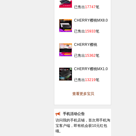
桃0300战帝笔记本
￥
99.00
发光USB有线游戏办
已售出
17747
笔
公鼠标
CHERRY樱桃MX8.0
背光RGB侧刻 87键
￥
1519.00
合金游戏机械键盘黑
已售出
15933
笔
轴青轴红轴
CHERRY樱桃
MX2.0C游戏机械键
￥
389.00
盘黑轴青轴茶轴红轴
已售出
15362
笔
g80-3802高键帽
CHERRY樱桃MX1.0
背光发光吃鸡游戏机
￥
409.00
械键盘黑轴青轴红轴
已售出
13219
笔
108/87键
查看更多宝贝
手机活动公告
访问我的手机店铺，首次用手机淘
宝客户端，即有机会获10元红包
哦。